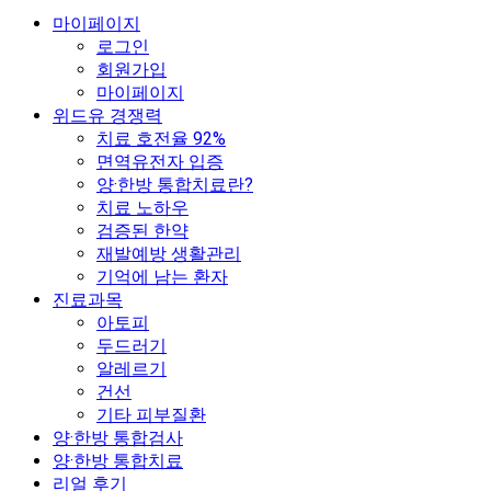
마이페이지
로그인
회원가입
마이페이지
위드유 경쟁력
치료 호전율 92%
면역유전자 입증
양·한방 통합치료란?
치료 노하우
검증된 한약
재발예방 생활관리
기억에 남는 환자
진료과목
아토피
두드러기
알레르기
건선
기타 피부질환
양·한방 통합검사
양·한방 통합치료
리얼 후기