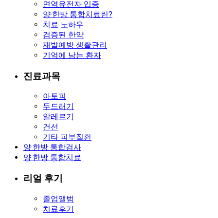
면역유전자 입증
양·한방 통합치료란?
치료 노하우
검증된 한약
재발예방 생활관리
기억에 남는 환자
진료과목
아토피
두드러기
알레르기
건선
기타 피부질환
양·한방 통합검사
양·한방 통합치료
리얼 후기
졸업앨범
치료후기