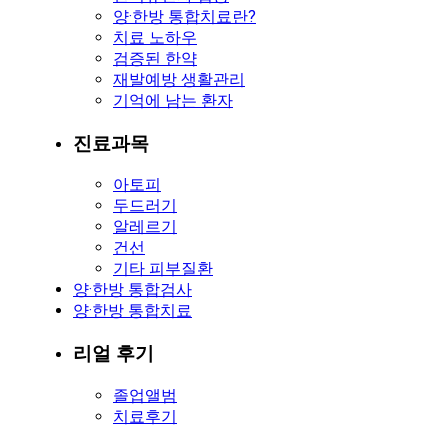
양·한방 통합치료란?
치료 노하우
검증된 한약
재발예방 생활관리
기억에 남는 환자
진료과목
아토피
두드러기
알레르기
건선
기타 피부질환
양·한방 통합검사
양·한방 통합치료
리얼 후기
졸업앨범
치료후기