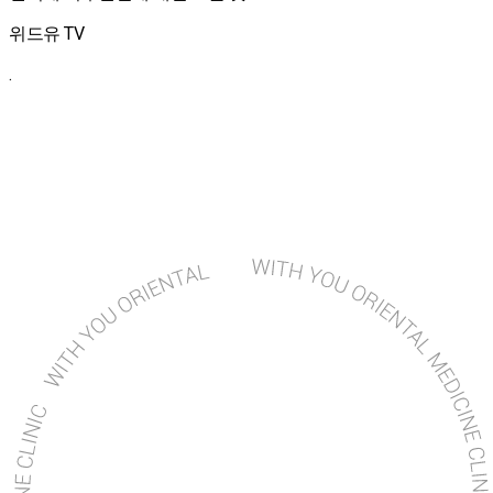
위드유 TV
.