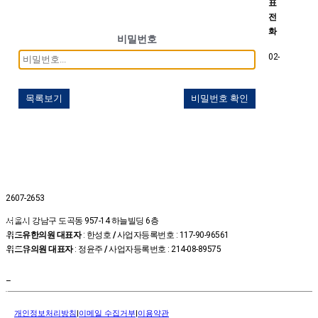
표
전
화
비밀번호
02-
목록보기
비밀번호 확인
2607-2653
온라인
서울시 강남구 도곡동 957-14 하늘빌딩 6층
예약
위드유한의원 대표자
: 한성호
/
사업자등록번호 : 117-90-96561
상담신
위드유의원 대표자
: 정윤주
/
사업자등록번호 : 214-08-89575
청
카톡상
–
담
위드유
개인정보처리방침
|
이메일 수집거부
|
이용약관
TV