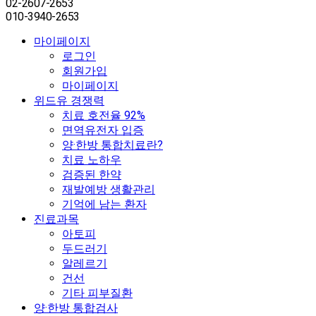
02-2607-2653
010-3940-2653
마이페이지
로그인
회원가입
마이페이지
위드유 경쟁력
치료 호전율 92%
면역유전자 입증
양·한방 통합치료란?
치료 노하우
검증된 한약
재발예방 생활관리
기억에 남는 환자
진료과목
아토피
두드러기
알레르기
건선
기타 피부질환
양·한방 통합검사