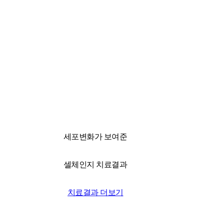
국내 유일 양한방 협진으로 아토피 치료만 15년!
전국은 물론 해외에서도 찾아오는 위드유!
세포변화가 보여준
셀체인지 치료결과
치료결과 더보기