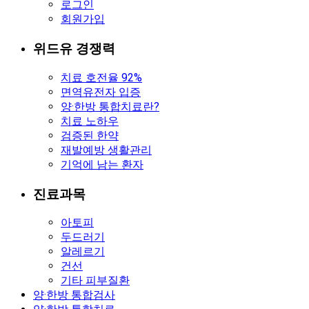
로그인
회원가입
위드유 경쟁력
치료 호전율 92%
면역유전자 입증
양·한방 통합치료란?
치료 노하우
검증된 한약
재발예방 생활관리
기억에 남는 환자
진료과목
아토피
두드러기
알레르기
건선
기타 피부질환
양·한방 통합검사