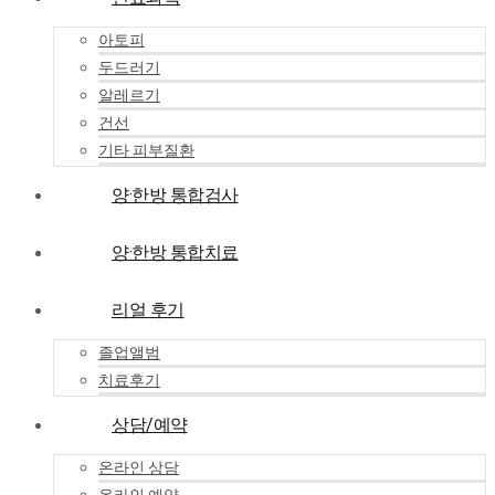
아토피
두드러기
알레르기
건선
기타 피부질환
양·한방 통합검사
양·한방 통합치료
리얼 후기
졸업앨범
치료후기
상담/예약
온라인 상담