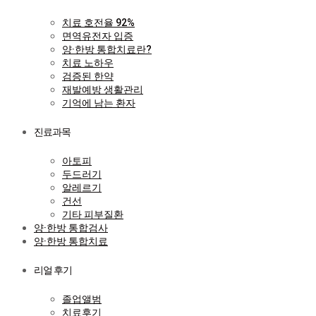
치료 호전율 92%
면역유전자 입증
양·한방 통합치료란?
치료 노하우
검증된 한약
재발예방 생활관리
기억에 남는 환자
진료과목
아토피
두드러기
알레르기
건선
기타 피부질환
양·한방 통합검사
양·한방 통합치료
리얼 후기
졸업앨범
치료후기