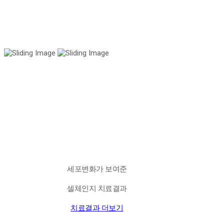
국내 유일 양한방 협진으로 아토피 치료만 15년!
전국은 물론 해외에서도 찾아오는 위드유!
세포변화가 보여준
셀체인지 치료결과
치료결과 더보기