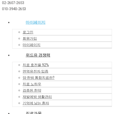
02-2607-2653
010-3940-2653
마이페이지
로그인
회원가입
마이페이지
위드유 경쟁력
치료 호전율 92%
면역유전자 입증
양·한방 통합치료란?
치료 노하우
검증된 한약
재발예방 생활관리
기억에 남는 환자
진료과목