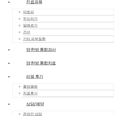
진료과목
아토피
두드러기
알레르기
건선
기타 피부질환
양·한방 통합검사
양·한방 통합치료
리얼 후기
졸업앨범
치료후기
상담/예약
온라인 상담