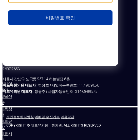
비밀번호 확인
2607-2653
서울시 강남구 도곡동 957-14 하늘빌딩 6층
온라인
위드유한의원 대표자
: 한성호
/
사업자등록번호 : 117-90-96561
예약
위드유의원 대표자
: 정윤주
/
사업자등록번호 : 214-08-89575
상담신
청
–
카톡상
담
개인정보처리방침
|
이메일 수집거부
|
이용약관
위드유
COPYRIGHT © 위드유의원ㆍ한의원. ALL RIGHTS RESERVED
TV
진료시