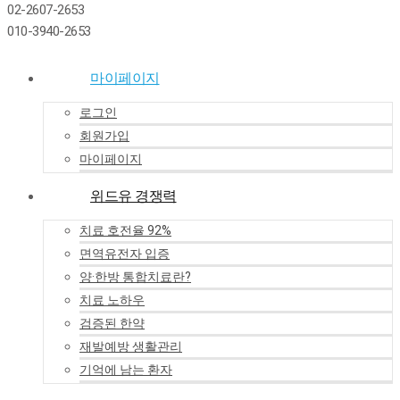
02-2607-2653
010-3940-2653
마이페이지
로그인
회원가입
마이페이지
위드유 경쟁력
치료 호전율 92%
면역유전자 입증
양·한방 통합치료란?
치료 노하우
검증된 한약
재발예방 생활관리
기억에 남는 환자