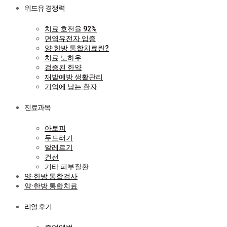
위드유 경쟁력
치료 호전율 92%
면역유전자 입증
양·한방 통합치료란?
치료 노하우
검증된 한약
재발예방 생활관리
기억에 남는 환자
진료과목
아토피
두드러기
알레르기
건선
기타 피부질환
양·한방 통합검사
양·한방 통합치료
리얼 후기