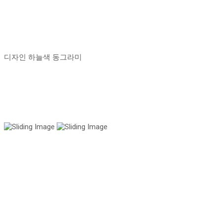
디자인 하늘색 동그라미
국내 유일 양한방 협진으로 아토피 치료만 15년!
전국은 물론 해외에서도 찾아오는 위드유!