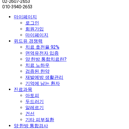
02-2607-2653
010-3940-2653
마이페이지
로그인
회원가입
마이페이지
위드유 경쟁력
치료 호전율 92%
면역유전자 입증
양·한방 통합치료란?
치료 노하우
검증된 한약
재발예방 생활관리
기억에 남는 환자
진료과목
아토피
두드러기
알레르기
건선
기타 피부질환
양·한방 통합검사