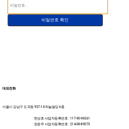
비밀번호 확인
대표전화
02-2607-2653
서울시 강남구 도곡동 957-14 하늘빌딩 6층
위드유한의원 대표
자
: 한성호
사업자등록번호 : 117-90-96561
위드유의원 대표자
: 정윤주
사업자등록번호 : 214-08-89575