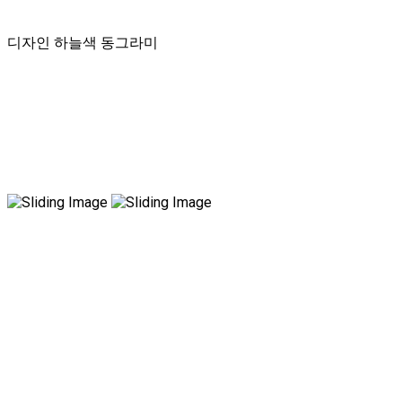
디자인 하늘색 동그라미
국내 유일 양한방 협진으로 아토피 치료만 15년!
전국은 물론 해외에서도 찾아오는 위드유!