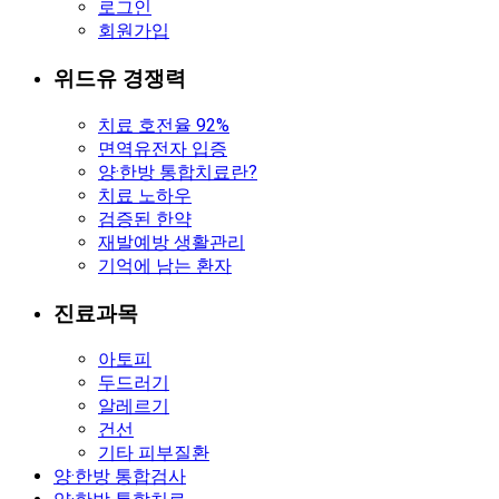
로그인
회원가입
위드유 경쟁력
치료 호전율 92%
면역유전자 입증
양·한방 통합치료란?
치료 노하우
검증된 한약
재발예방 생활관리
기억에 남는 환자
진료과목
아토피
두드러기
알레르기
건선
기타 피부질환
양·한방 통합검사