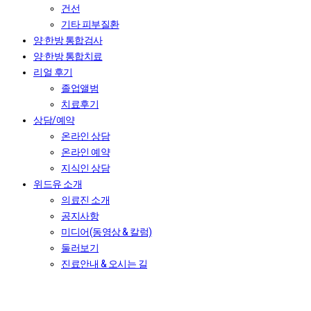
건선
기타 피부질환
양·한방 통합검사
양·한방 통합치료
리얼 후기
졸업앨범
치료후기
상담/예약
온라인 상담
온라인 예약
지식인 상담
위드유 소개
의료진 소개
공지사항
미디어(동영상 & 칼럼)
둘러보기
진료안내 & 오시는 길