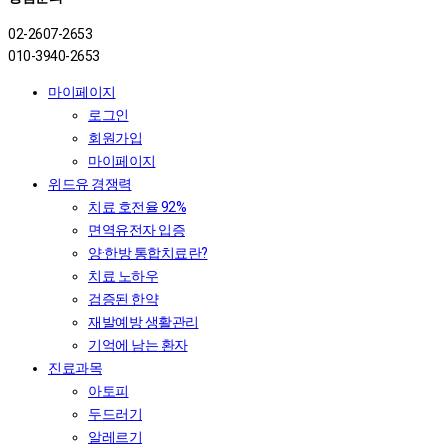
02-2607-2653
010-3940-2653
마이페이지
로그인
회원가입
마이페이지
위드유 경쟁력
치료 호전율 92%
면역유전자 입증
양·한방 통합치료란?
치료 노하우
검증된 한약
재발예방 생활관리
기억에 남는 환자
진료과목
아토피
두드러기
알레르기