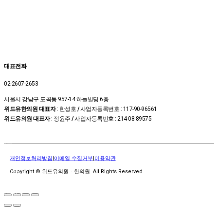
대표전화
02-2607-2653
서울시 강남구 도곡동 957-14 하늘빌딩 6층
위드유한의원 대표자
: 한성호
/
사업자등록번호 : 117-90-96561
위드유의원 대표자
: 정윤주
/
사업자등록번호 : 214-08-89575
온라인
–
예약
상담신
개인정보처리방침
|
이메일 수집거부
|
이용약관
청
카톡상
Copyright © 위드유의원ㆍ한의원. All Rights Reserved
담
위드유
TV
진료시