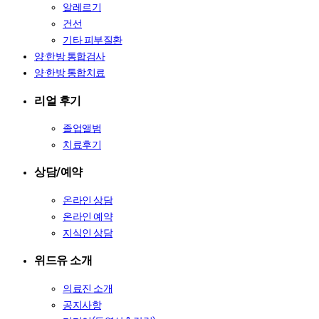
알레르기
건선
기타 피부질환
양·한방 통합검사
양·한방 통합치료
리얼 후기
졸업앨범
치료후기
상담/예약
온라인 상담
온라인 예약
지식인 상담
위드유 소개
의료진 소개
공지사항