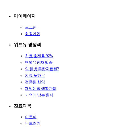
마이페이지
로그인
회원가입
위드유 경쟁력
치료 호전율 92%
면역유전자 입증
양·한방 통합치료란?
치료 노하우
검증된 한약
재발예방 생활관리
기억에 남는 환자
진료과목
아토피
두드러기