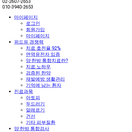
02-2607-2653
010-3940-2653
마이페이지
로그인
회원가입
마이페이지
위드유 경쟁력
치료 호전율 92%
면역유전자 입증
양·한방 통합치료란?
치료 노하우
검증된 한약
재발예방 생활관리
기억에 남는 환자
진료과목
아토피
두드러기
알레르기
건선
기타 피부질환
양·한방 통합검사