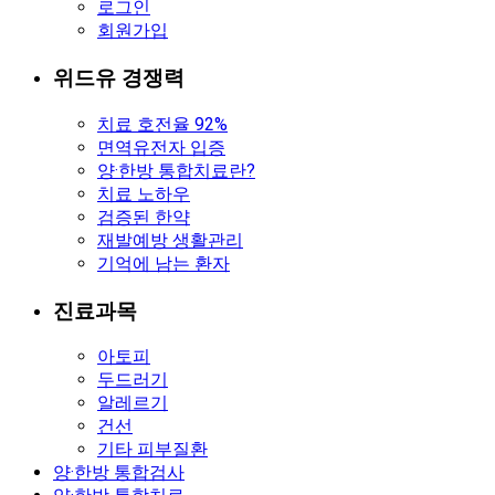
로그인
회원가입
위드유 경쟁력
치료 호전율 92%
면역유전자 입증
양·한방 통합치료란?
치료 노하우
검증된 한약
재발예방 생활관리
기억에 남는 환자
진료과목
아토피
두드러기
알레르기
건선
기타 피부질환
양·한방 통합검사