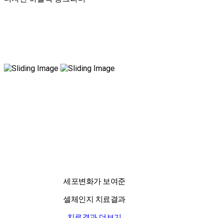
국내 유일 양한방 협진으로 아토피 치료만 15년!
전국은 물론 해외에서도 찾아오는 위드유!
세포변화가 보여준
셀체인지 치료결과
치료결과 더보기