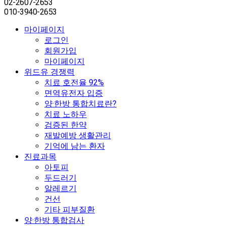
02-2607-2653
010-3940-2653
마이페이지
로그인
회원가입
마이페이지
위드유 경쟁력
치료 호전율 92%
면역유전자 입증
양·한방 통합치료란?
치료 노하우
검증된 한약
재발예방 생활관리
기억에 남는 환자
진료과목
아토피
두드러기
알레르기
건선
기타 피부질환
양·한방 통합검사