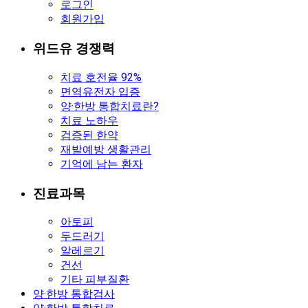
로그인
회원가입
위드유 경쟁력
치료 호전율 92%
면역유전자 입증
양·한방 통합치료란?
치료 노하우
검증된 한약
재발예방 생활관리
기억에 남는 환자
진료과목
아토피
두드러기
알레르기
건선
기타 피부질환
양·한방 통합검사