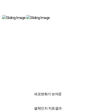
국내 유일 양한방 협진으로 아토피 치료만 15년!
전국은 물론 해외에서도 찾아오는 위드유!
세포변화가 보여준
셀체인지 치료결과