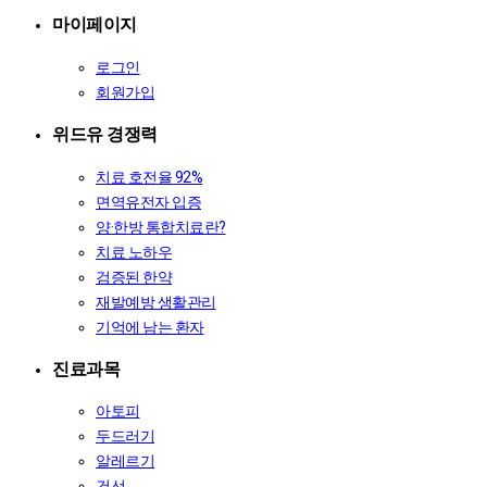
마이페이지
로그인
회원가입
위드유 경쟁력
치료 호전율 92%
면역유전자 입증
양·한방 통합치료란?
치료 노하우
검증된 한약
재발예방 생활관리
기억에 남는 환자
진료과목
아토피
두드러기
알레르기
건선