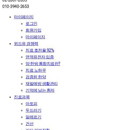
02-2607-2653
010-3940-2653
마이페이지
로그인
회원가입
마이페이지
위드유 경쟁력
치료 호전율 92%
면역유전자 입증
양·한방 통합치료란?
치료 노하우
검증된 한약
재발예방 생활관리
기억에 남는 환자
진료과목
아토피
두드러기
알레르기
건선