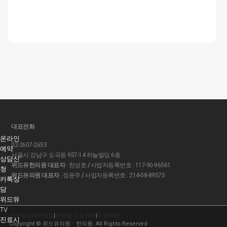
대표전화
온라인
02-2607-2653
예약
서울시 강남구 도곡동 957-14 하늘빌딩 6층
상담신
위드유한의원 대표자
: 한성호
/
사업자등록번호 : 117-90-96561
청
위드유의원 대표자
: 정윤주
/
사업자등록번호 : 214-08-89575
카톡상
담
–
위드유
TV
개인정보처리방침
|
이메일 수집거부
|
이용약관
진료시
Copyright © 위드유의원ㆍ한의원. All Rights Reserved