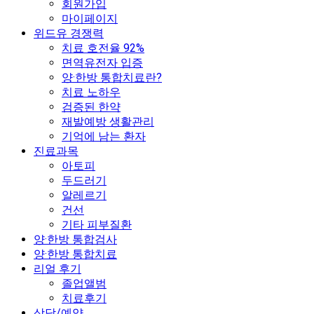
회원가입
마이페이지
위드유 경쟁력
치료 호전율 92%
면역유전자 입증
양·한방 통합치료란?
치료 노하우
검증된 한약
재발예방 생활관리
기억에 남는 환자
진료과목
아토피
두드러기
알레르기
건선
기타 피부질환
양·한방 통합검사
양·한방 통합치료
리얼 후기
졸업앨범
치료후기
상담/예약