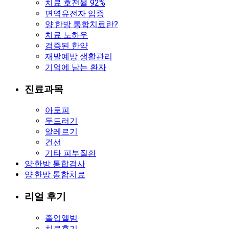
치료 호전율 92%
면역유전자 입증
양·한방 통합치료란?
치료 노하우
검증된 한약
재발예방 생활관리
기억에 남는 환자
진료과목
아토피
두드러기
알레르기
건선
기타 피부질환
양·한방 통합검사
양·한방 통합치료
리얼 후기
졸업앨범
치료후기