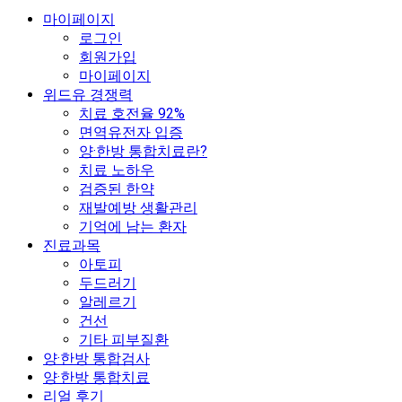
마이페이지
로그인
회원가입
마이페이지
위드유 경쟁력
치료 호전율 92%
면역유전자 입증
양·한방 통합치료란?
치료 노하우
검증된 한약
재발예방 생활관리
기억에 남는 환자
진료과목
아토피
두드러기
알레르기
건선
기타 피부질환
양·한방 통합검사
양·한방 통합치료
리얼 후기