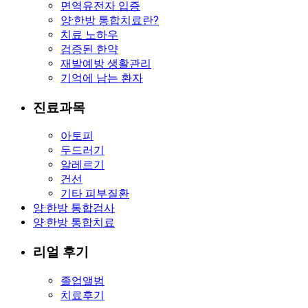
면역유전자 입증
양·한방 통합치료란?
치료 노하우
검증된 한약
재발예방 생활관리
기억에 남는 환자
진료과목
아토피
두드러기
알레르기
건선
기타 피부질환
양·한방 통합검사
양·한방 통합치료
리얼 후기
졸업앨범
치료후기