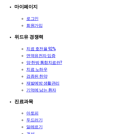
마이페이지
로그인
회원가입
위드유 경쟁력
치료 호전율 92%
면역유전자 입증
양·한방 통합치료란?
치료 노하우
검증된 한약
재발예방 생활관리
기억에 남는 환자
진료과목
아토피
두드러기
알레르기
건선