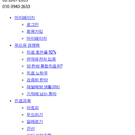
02-2607-2653
010-3940-2653
마이페이지
로그인
회원가입
마이페이지
위드유 경쟁력
치료 호전율 92%
면역유전자 입증
양·한방 통합치료란?
치료 노하우
검증된 한약
재발예방 생활관리
기억에 남는 환자
진료과목
아토피
두드러기
알레르기
건선