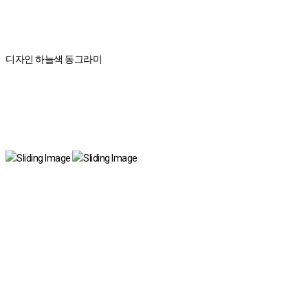
디자인 하늘색 동그라미
국내 유일 양한방 협진으로 아토피 치료만 15년!
전국은 물론 해외에서도 찾아오는 위드유!