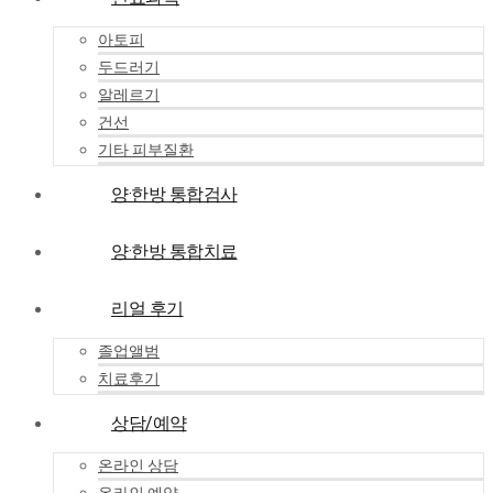
아토피
두드러기
알레르기
건선
기타 피부질환
양·한방 통합검사
양·한방 통합치료
리얼 후기
졸업앨범
치료후기
상담/예약
온라인 상담