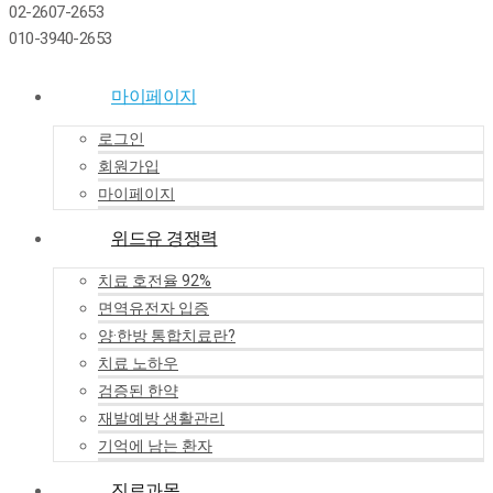
02-2607-2653
010-3940-2653
마이페이지
로그인
회원가입
마이페이지
위드유 경쟁력
치료 호전율 92%
면역유전자 입증
양·한방 통합치료란?
치료 노하우
검증된 한약
재발예방 생활관리
기억에 남는 환자
진료과목