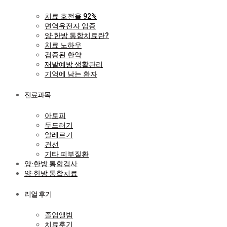
치료 호전율 92%
면역유전자 입증
양·한방 통합치료란?
치료 노하우
검증된 한약
재발예방 생활관리
기억에 남는 환자
진료과목
아토피
두드러기
알레르기
건선
기타 피부질환
양·한방 통합검사
양·한방 통합치료
리얼 후기
졸업앨범
치료후기