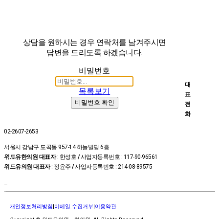
상담을 원하시는 경우 연락처를 남겨주시면
답변을 드리도록 하겠습니다.
비밀번호
대
목록보기
표
비밀번호 확인
전
화
02-2607-2653
온라인
서울시 강남구 도곡동 957-14 하늘빌딩 6층
예약
위드유한의원 대표자
: 한성호
/
사업자등록번호 : 117-90-96561
상담신
위드유의원 대표자
: 정윤주
/
사업자등록번호 : 214-08-89575
청
카톡상
–
담
위드유
개인정보처리방침
|
이메일 수집거부
|
이용약관
TV
진료시