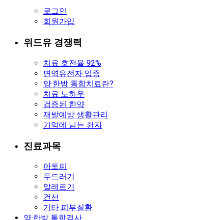
로그인
회원가입
위드유 경쟁력
치료 호전율 92%
면역유전자 입증
양·한방 통합치료란?
치료 노하우
검증된 한약
재발예방 생활관리
기억에 남는 환자
진료과목
아토피
두드러기
알레르기
건선
기타 피부질환
양·한방 통합검사