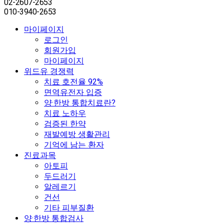
02-2607-2653
010-3940-2653
마이페이지
로그인
회원가입
마이페이지
위드유 경쟁력
치료 호전율 92%
면역유전자 입증
양·한방 통합치료란?
치료 노하우
검증된 한약
재발예방 생활관리
기억에 남는 환자
진료과목
아토피
두드러기
알레르기
건선
기타 피부질환
양·한방 통합검사