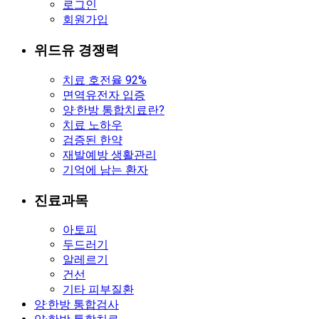
로그인
회원가입
위드유 경쟁력
치료 호전율 92%
면역유전자 입증
양·한방 통합치료란?
치료 노하우
검증된 한약
재발예방 생활관리
기억에 남는 환자
진료과목
아토피
두드러기
알레르기
건선
기타 피부질환
양·한방 통합검사