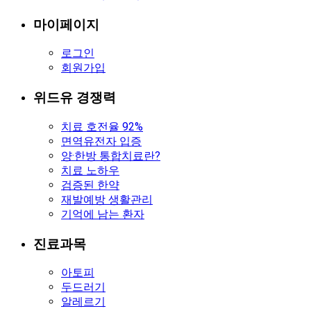
마이페이지
로그인
회원가입
위드유 경쟁력
치료 호전율 92%
면역유전자 입증
양·한방 통합치료란?
치료 노하우
검증된 한약
재발예방 생활관리
기억에 남는 환자
진료과목
아토피
두드러기
알레르기