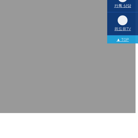
카톡 상담
위드유TV
▲ TOP