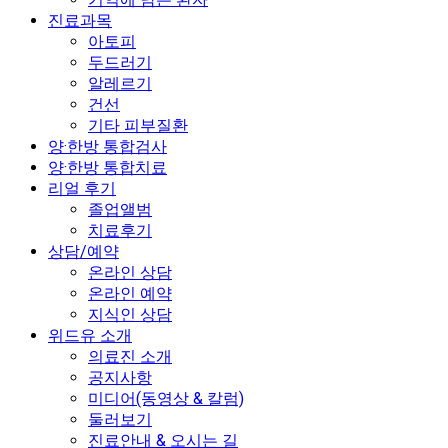
진료과목
아토피
두드러기
알레르기
건선
기타 피부질환
양·한방 통합검사
양·한방 통합치료
리얼 후기
졸업앨범
치료후기
상담/예약
온라인 상담
온라인 예약
지식인 상담
위드유 소개
의료진 소개
공지사항
미디어(동영상 & 칼럼)
둘러보기
진료안내 & 오시는 길