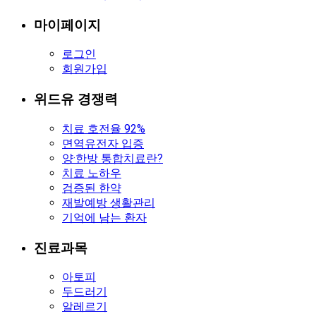
마이페이지
로그인
회원가입
위드유 경쟁력
치료 호전율 92%
면역유전자 입증
양·한방 통합치료란?
치료 노하우
검증된 한약
재발예방 생활관리
기억에 남는 환자
진료과목
아토피
두드러기
알레르기