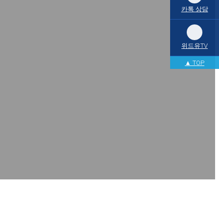
카톡 상담
위드유TV
▲ TOP