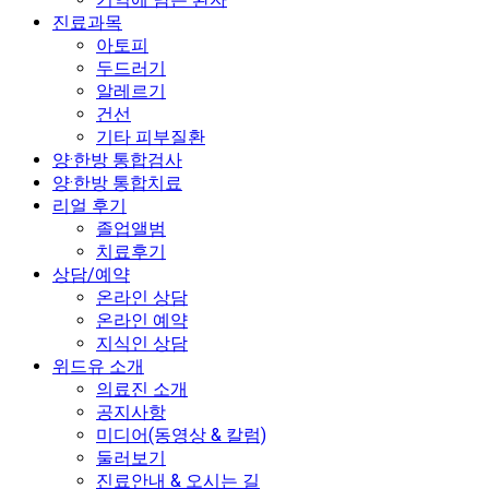
진료과목
아토피
두드러기
알레르기
건선
기타 피부질환
양·한방 통합검사
양·한방 통합치료
리얼 후기
졸업앨범
치료후기
상담/예약
온라인 상담
온라인 예약
지식인 상담
위드유 소개
의료진 소개
공지사항
미디어(동영상 & 칼럼)
둘러보기
진료안내 & 오시는 길