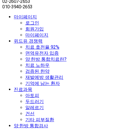
02-2607-2653
010-3940-2653
마이페이지
로그인
회원가입
마이페이지
위드유 경쟁력
치료 호전율 92%
면역유전자 입증
양·한방 통합치료란?
치료 노하우
검증된 한약
재발예방 생활관리
기억에 남는 환자
진료과목
아토피
두드러기
알레르기
건선
기타 피부질환
양·한방 통합검사