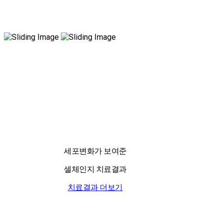
국내 유일 양한방 협진으로 아토피 치료만 15년!
전국은 물론 해외에서도 찾아오는 위드유!
세포변화가 보여준
셀체인지 치료결과
치료결과 더보기