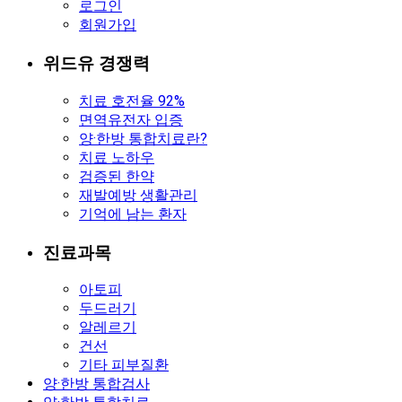
로그인
회원가입
위드유 경쟁력
치료 호전율 92%
면역유전자 입증
양·한방 통합치료란?
치료 노하우
검증된 한약
재발예방 생활관리
기억에 남는 환자
진료과목
아토피
두드러기
알레르기
건선
기타 피부질환
양·한방 통합검사