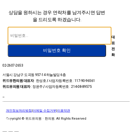
상담을 원하시는 경우 연락처를 남겨주시면
답변
을 드리도록 하겠습니다.
대
표
전
비밀번호 확인
화
02-2607-2653
온라인
서울시 강남구 도곡동 957-14 하늘빌딩 6층
예약
위드유한의원 대표자
: 한성호
/
사업자등록번호 : 117-90-96561
상담신
위드유의원 대표자
: 정윤주
/
사업자등록번호 : 214-08-89575
청
카톡상
–
담
위드유
개인정보처리방침
|
이메일 수집거부
|
이용약관
TV
진료시
Copyright © 위드유의원ㆍ한의원. All Rights Reserved
간
&위치