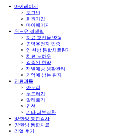
마이페이지
로그인
회원가입
마이페이지
위드유 경쟁력
치료 호전율 92%
면역유전자 입증
양·한방 통합치료란?
치료 노하우
검증된 한약
재발예방 생활관리
기억에 남는 환자
진료과목
아토피
두드러기
알레르기
건선
기타 피부질환
양·한방 통합검사
양·한방 통합치료
리얼 후기