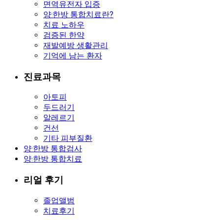
면역유전자 입증
양·한방 통합치료란?
치료 노하우
검증된 한약
재발예방 생활관리
기억에 남는 환자
진료과목
아토피
두드러기
알레르기
건선
기타 피부질환
양·한방 통합검사
양·한방 통합치료
리얼 후기
졸업앨범
치료후기