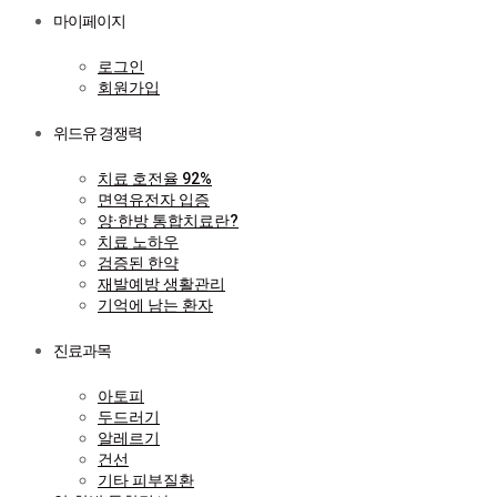
마이페이지
로그인
회원가입
위드유 경쟁력
치료 호전율 92%
면역유전자 입증
양·한방 통합치료란?
치료 노하우
검증된 한약
재발예방 생활관리
기억에 남는 환자
진료과목
아토피
두드러기
알레르기
건선
기타 피부질환