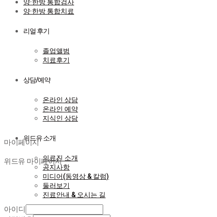
양·한방 통합검사
양·한방 통합치료
리얼 후기
졸업앨범
치료후기
상담/예약
온라인 상담
온라인 예약
지식인 상담
마이페이지
위드유 소개
마이페이지
의료진 소개
위드유 마이페이지
공지사항
미디어(동영상 & 칼럼)
둘러보기
진료안내 & 오시는 길
아이디