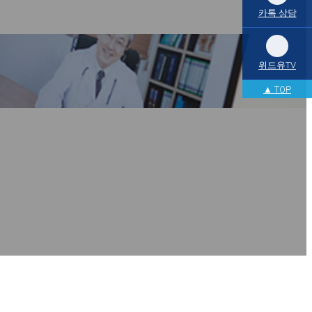
카톡 상담
위드유TV
▲ TOP