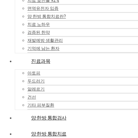
치료 호전율 92%
면역유전자 입증
양·한방 통합치료란?
치료 노하우
검증된 한약
재발예방 생활관리
기억에 남는 환자
진료과목
아토피
두드러기
알레르기
건선
기타 피부질환
양·한방 통합검사
양·한방 통합치료