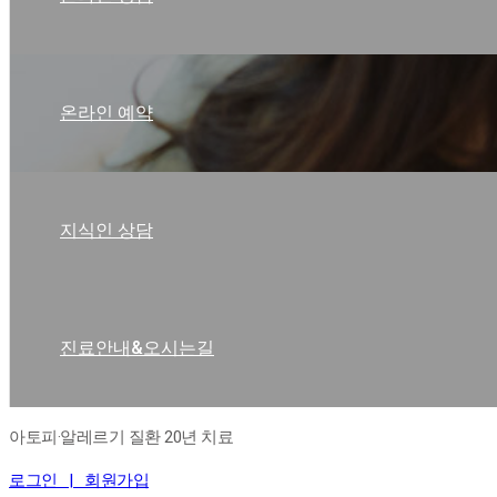
온라인 예약
지식인 상담
진료안내&오시는길
아토피·알레르기 질환 20년 치료
로그인 |
회원가입