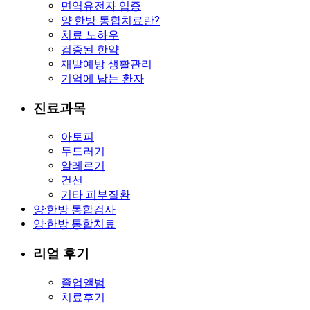
면역유전자 입증
양·한방 통합치료란?
치료 노하우
검증된 한약
재발예방 생활관리
기억에 남는 환자
진료과목
아토피
두드러기
알레르기
건선
기타 피부질환
양·한방 통합검사
양·한방 통합치료
리얼 후기
졸업앨범
치료후기