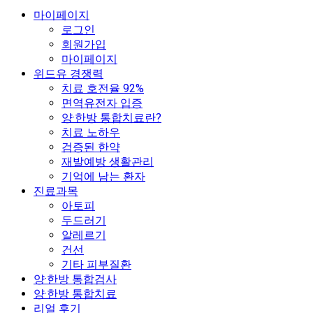
마이페이지
로그인
회원가입
마이페이지
위드유 경쟁력
치료 호전율 92%
면역유전자 입증
양·한방 통합치료란?
치료 노하우
검증된 한약
재발예방 생활관리
기억에 남는 환자
진료과목
아토피
두드러기
알레르기
건선
기타 피부질환
양·한방 통합검사
양·한방 통합치료
리얼 후기