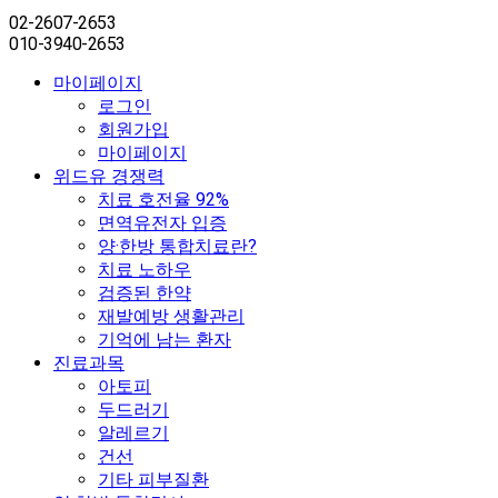
02-2607-2653
010-3940-2653
마이페이지
로그인
회원가입
마이페이지
위드유 경쟁력
치료 호전율 92%
면역유전자 입증
양·한방 통합치료란?
치료 노하우
검증된 한약
재발예방 생활관리
기억에 남는 환자
진료과목
아토피
두드러기
알레르기
건선
기타 피부질환