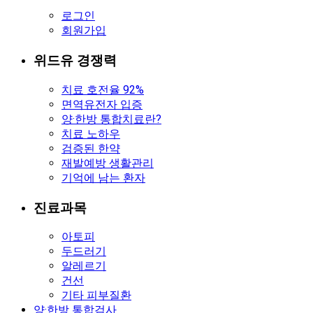
로그인
회원가입
위드유 경쟁력
치료 호전율 92%
면역유전자 입증
양·한방 통합치료란?
치료 노하우
검증된 한약
재발예방 생활관리
기억에 남는 환자
진료과목
아토피
두드러기
알레르기
건선
기타 피부질환
양·한방 통합검사