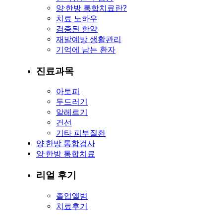
양·한방 통합치료란?
치료 노하우
검증된 한약
재발예방 생활관리
기억에 남는 환자
진료과목
아토피
두드러기
알레르기
건선
기타 피부질환
양·한방 통합검사
양·한방 통합치료
리얼 후기
졸업앨범
치료후기