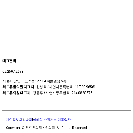
대표전화
02-2607-2653
서울시 강남구 도곡동 957-14 하늘빌딩 6층
위드유한의원 대표자
: 한성호
/
사업자등록번호 : 117-90-96561
위드유의원 대표자
: 정윤주
/
사업자등록번호 : 214-08-89575
온라인
예약
–
상담신
청
개인정보처리방침
|
이메일 수집거부
|
이용약관
카톡상
담
Copyright © 위드유의원ㆍ한의원. All Rights Reserved
위드유