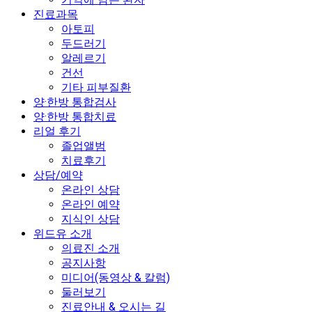
진료과목
아토피
두드러기
알레르기
건선
기타 피부질환
양·한방 통합검사
양·한방 통합치료
리얼 후기
졸업앨범
치료후기
상담/예약
온라인 상담
온라인 예약
지식인 상담
위드유 소개
의료진 소개
공지사항
미디어(동영상 & 칼럼)
둘러보기
진료안내 & 오시는 길