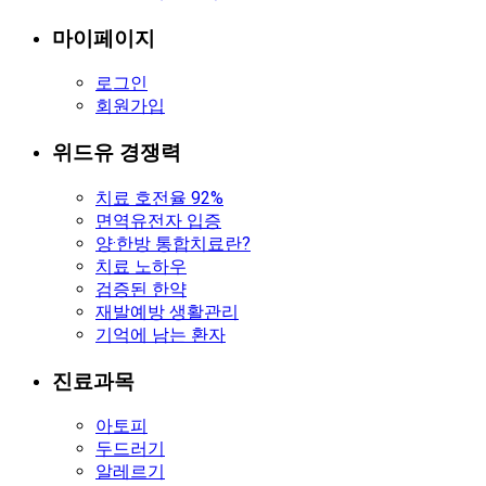
마이페이지
로그인
회원가입
위드유 경쟁력
치료 호전율 92%
면역유전자 입증
양·한방 통합치료란?
치료 노하우
검증된 한약
재발예방 생활관리
기억에 남는 환자
진료과목
아토피
두드러기
알레르기