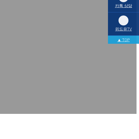
카톡 상담
위드유TV
▲ TOP