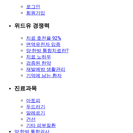
로그인
회원가입
위드유 경쟁력
치료 호전율 92%
면역유전자 입증
양·한방 통합치료란?
치료 노하우
검증된 한약
재발예방 생활관리
기억에 남는 환자
진료과목
아토피
두드러기
알레르기
건선
기타 피부질환
양·한방 통합검사