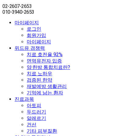
02-2607-2653
010-3940-2653
마이페이지
로그인
회원가입
마이페이지
위드유 경쟁력
치료 호전율 92%
면역유전자 입증
양·한방 통합치료란?
치료 노하우
검증된 한약
재발예방 생활관리
기억에 남는 환자
진료과목
아토피
두드러기
알레르기
건선
기타 피부질환