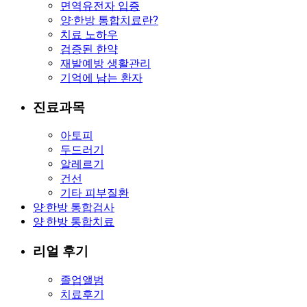
면역유전자 입증
양·한방 통합치료란?
치료 노하우
검증된 한약
재발예방 생활관리
기억에 남는 환자
진료과목
아토피
두드러기
알레르기
건선
기타 피부질환
양·한방 통합검사
양·한방 통합치료
리얼 후기
졸업앨범
치료후기