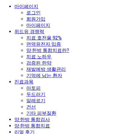
마이페이지
로그인
회원가입
마이페이지
위드유 경쟁력
치료 호전율 92%
면역유전자 입증
양·한방 통합치료란?
치료 노하우
검증된 한약
재발예방 생활관리
기억에 남는 환자
진료과목
아토피
두드러기
알레르기
건선
기타 피부질환
양·한방 통합검사
양·한방 통합치료
리얼 후기