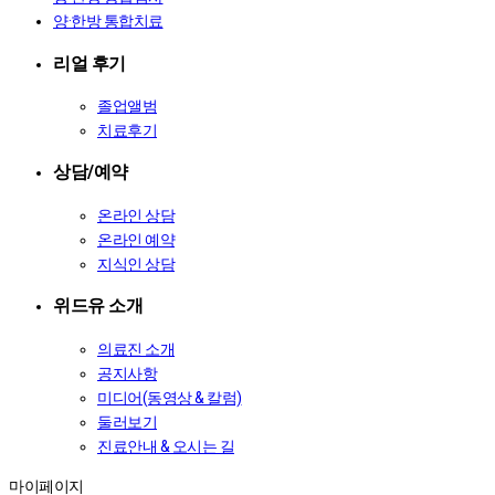
양·한방 통합치료
리얼 후기
졸업앨범
치료후기
상담/예약
온라인 상담
온라인 예약
지식인 상담
위드유 소개
의료진 소개
공지사항
미디어(동영상 & 칼럼)
둘러보기
진료안내 & 오시는 길
마이페이지