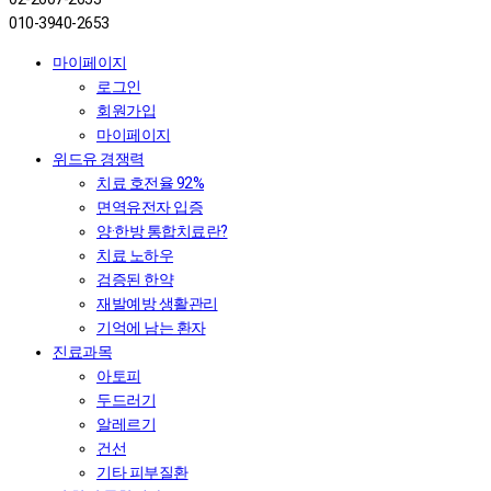
010-3940-2653
마이페이지
로그인
회원가입
마이페이지
위드유 경쟁력
치료 호전율 92%
면역유전자 입증
양·한방 통합치료란?
치료 노하우
검증된 한약
재발예방 생활관리
기억에 남는 환자
진료과목
아토피
두드러기
알레르기
건선
기타 피부질환