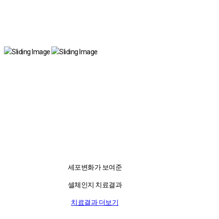
국내 유일 양한방 협진으로 아토피 치료만 15년!
전국은 물론 해외에서도 찾아오는 위드유!
세포변화가 보여준
셀체인지 치료결과
치료결과 더보기