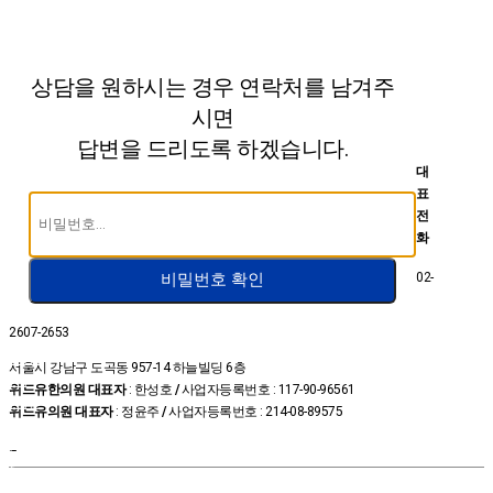
상담을 원하시는 경우 연락처를 남겨주
시면
답변을 드리도록 하겠습니다.
대
표
전
화
02-
비밀번호 확인
2607-2653
온라인
서울시 강남구 도곡동 957-14 하늘빌딩 6층
예약
위드유한의원 대표자
: 한성호
/
사업자등록번호 : 117-90-96561
상담신
위드유의원 대표자
: 정윤주
/
사업자등록번호 : 214-08-89575
청
카톡상
–
담
위드유