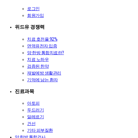
로그인
회원가입
위드유 경쟁력
치료 호전율 92%
면역유전자 입증
양·한방 통합치료란?
치료 노하우
검증된 한약
재발예방 생활관리
기억에 남는 환자
진료과목
아토피
두드러기
알레르기
건선
기타 피부질환
양·한방 통합검사