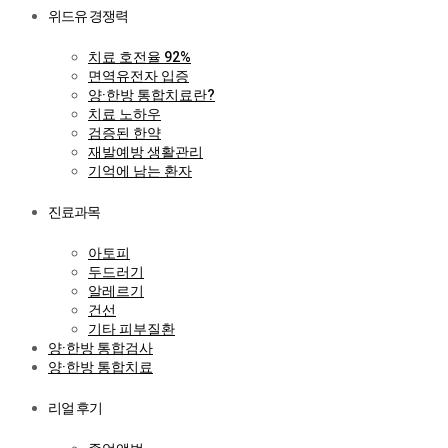
위드유 경쟁력
치료 호전율 92%
면역유전자 입증
양·한방 통합치료란?
치료 노하우
검증된 한약
재발예방 생활관리
기억에 남는 환자
진료과목
아토피
두드러기
알레르기
건선
기타 피부질환
양·한방 통합검사
양·한방 통합치료
리얼 후기