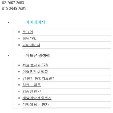
02-2607-2653
010-3940-2653
마이페이지
로그인
회원가입
마이페이지
위드유 경쟁력
치료 호전율 92%
면역유전자 입증
양·한방 통합치료란?
치료 노하우
검증된 한약
재발예방 생활관리
기억에 남는 환자