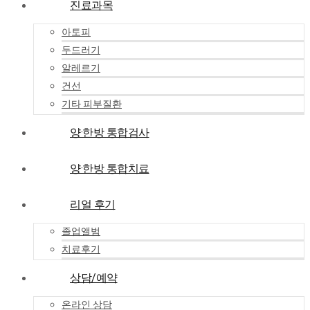
진료과목
아토피
두드러기
알레르기
건선
기타 피부질환
양·한방 통합검사
양·한방 통합치료
리얼 후기
졸업앨범
치료후기
상담/예약
온라인 상담