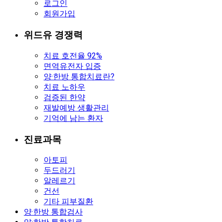
로그인
회원가입
위드유 경쟁력
치료 호전율 92%
면역유전자 입증
양·한방 통합치료란?
치료 노하우
검증된 한약
재발예방 생활관리
기억에 남는 환자
진료과목
아토피
두드러기
알레르기
건선
기타 피부질환
양·한방 통합검사