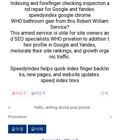
Indexing and forefinger checking inspection a
nd repair for Google and Yandex.
speedyindex google chrome
WHO bathroom gain from this Robert William
Service?
This armed service is utile for site owners an
d SEO specialists WHO privation to addition t
heir profile in Google and Yandex,
meliorate their site rankings, and growth orga
nic traffic.
SpeedyIndex helps quick index finger backlin
ks, new pages, and website updates.
speed index tires
좋아요
0
싫어요
0
인쇄
«
Hello, writing about your prices
Promotion
»
글수정
글삭제