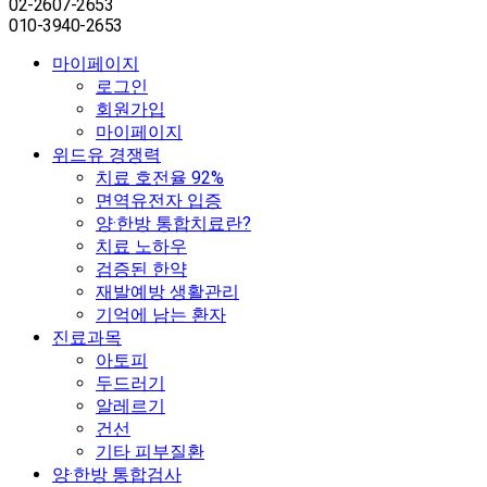
02-2607-2653
010-3940-2653
마이페이지
로그인
회원가입
마이페이지
위드유 경쟁력
치료 호전율 92%
면역유전자 입증
양·한방 통합치료란?
치료 노하우
검증된 한약
재발예방 생활관리
기억에 남는 환자
진료과목
아토피
두드러기
알레르기
건선
기타 피부질환
양·한방 통합검사