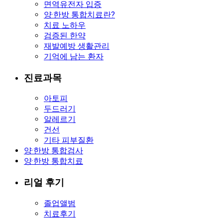
면역유전자 입증
양·한방 통합치료란?
치료 노하우
검증된 한약
재발예방 생활관리
기억에 남는 환자
진료과목
아토피
두드러기
알레르기
건선
기타 피부질환
양·한방 통합검사
양·한방 통합치료
리얼 후기
졸업앨범
치료후기