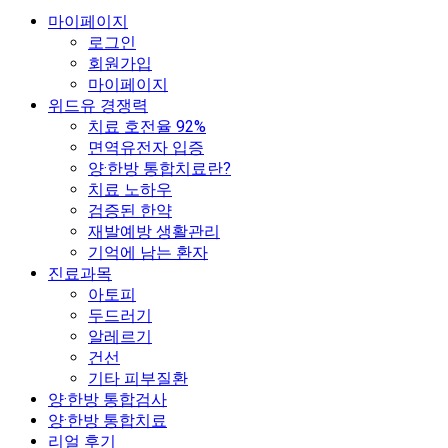
마이페이지
로그인
회원가입
마이페이지
위드유 경쟁력
치료 호전율 92%
면역유전자 입증
양·한방 통합치료란?
치료 노하우
검증된 한약
재발예방 생활관리
기억에 남는 환자
진료과목
아토피
두드러기
알레르기
건선
기타 피부질환
양·한방 통합검사
양·한방 통합치료
리얼 후기