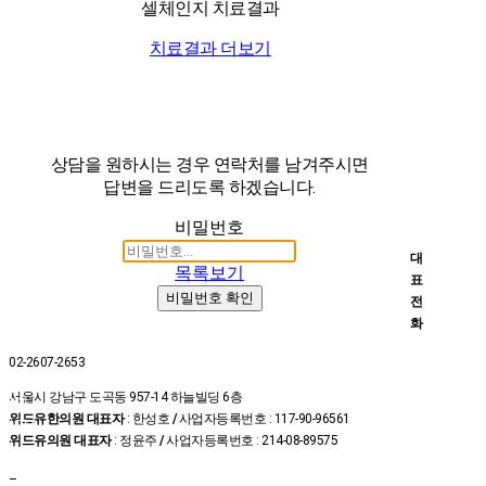
셀체인지 치료결과
치료결과 더보기
상담을 원하시는 경우 연락처를 남겨주시면
답변을 드리도록 하겠습니다.
비밀번호
대
목록보기
표
비밀번호 확인
전
화
02-2607-2653
온라인
서울시 강남구 도곡동 957-14 하늘빌딩 6층
예약
위드유한의원 대표자
: 한성호
/
사업자등록번호 : 117-90-96561
상담신
위드유의원 대표자
: 정윤주
/
사업자등록번호 : 214-08-89575
청
카톡상
–