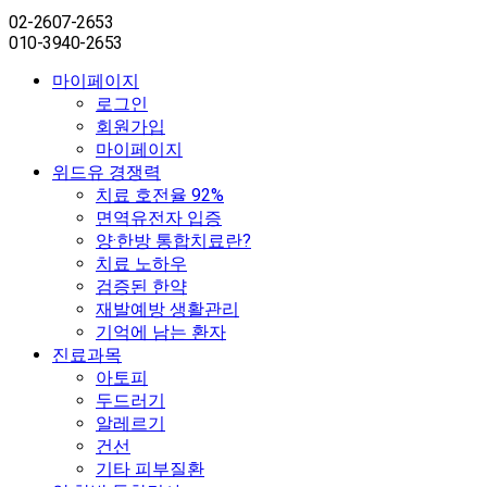
02-2607-2653
010-3940-2653
마이페이지
로그인
회원가입
마이페이지
위드유 경쟁력
치료 호전율 92%
면역유전자 입증
양·한방 통합치료란?
치료 노하우
검증된 한약
재발예방 생활관리
기억에 남는 환자
진료과목
아토피
두드러기
알레르기
건선
기타 피부질환