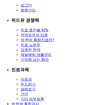
로그인
회원가입
위드유 경쟁력
치료 호전율 92%
면역유전자 입증
양·한방 통합치료란?
치료 노하우
검증된 한약
재발예방 생활관리
기억에 남는 환자
진료과목
아토피
두드러기
알레르기
건선
기타 피부질환
양·한방 통합검사