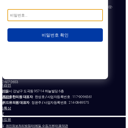
02-
비밀번호 확인
2607-2653
온라인
예약
서울시 강남구 도곡동 957-14 하늘빌딩 6층
상담신
위드유한의원 대표자
: 한성호
/
사업자등록번호 : 117-90-96561
청
위드유의원 대표자
: 정윤주
/
사업자등록번호 : 214-08-89575
카톡상
–
담
위드유
TV
개인정보처리방침
|
이메일 수집거부
|
이용약관