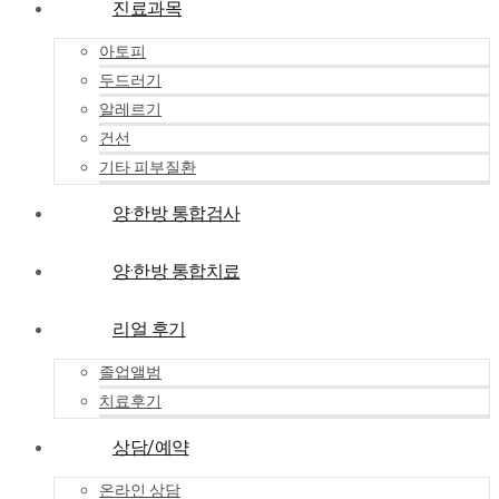
진료과목
아토피
두드러기
알레르기
건선
기타 피부질환
양·한방 통합검사
양·한방 통합치료
리얼 후기
졸업앨범
치료후기
상담/예약
온라인 상담