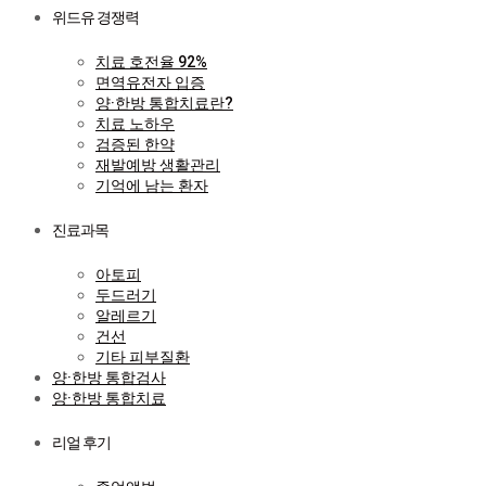
위드유 경쟁력
치료 호전율 92%
면역유전자 입증
양·한방 통합치료란?
치료 노하우
검증된 한약
재발예방 생활관리
기억에 남는 환자
진료과목
아토피
두드러기
알레르기
건선
기타 피부질환
양·한방 통합검사
양·한방 통합치료
리얼 후기