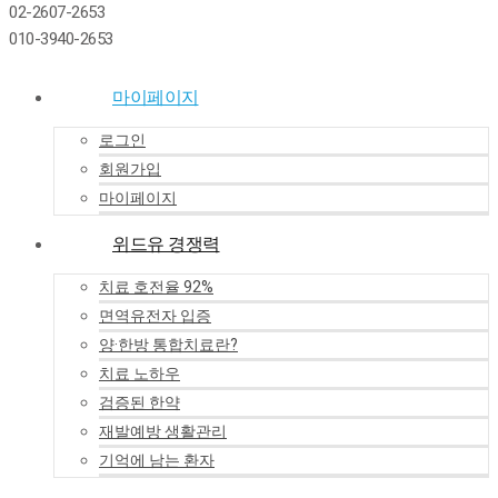
02-2607-2653
010-3940-2653
마이페이지
로그인
회원가입
마이페이지
위드유 경쟁력
치료 호전율 92%
면역유전자 입증
양·한방 통합치료란?
치료 노하우
검증된 한약
재발예방 생활관리
기억에 남는 환자