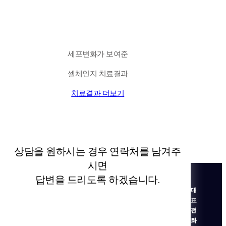
국내 유일 양한방 협진으로 아토피 치료만 15년!
전국은 물론 해외에서도 찾아오는 위드유!
세포변화가 보여준
셀체인지 치료결과
치료결과 더보기
상담을 원하시는 경우 연락처를 남겨주
시면
답변을 드리도록 하겠습니다.
대
표
전
화