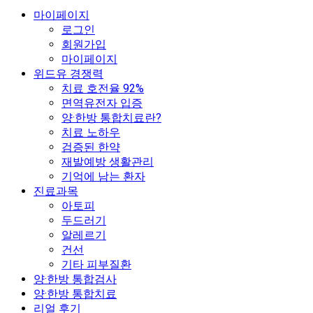
마이페이지
로그인
회원가입
마이페이지
위드유 경쟁력
치료 호전율 92%
면역유전자 입증
양·한방 통합치료란?
치료 노하우
검증된 한약
재발예방 생활관리
기억에 남는 환자
진료과목
아토피
두드러기
알레르기
건선
기타 피부질환
양·한방 통합검사
양·한방 통합치료
리얼 후기