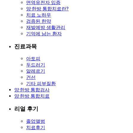
면역유전자 입증
양·한방 통합치료란?
치료 노하우
검증된 한약
재발예방 생활관리
기억에 남는 환자
진료과목
아토피
두드러기
알레르기
건선
기타 피부질환
양·한방 통합검사
양·한방 통합치료
리얼 후기
졸업앨범
치료후기