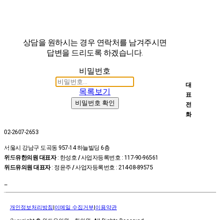
상담을 원하시는 경우 연락처를 남겨주시면
답변을 드리도록 하겠습니다.
비밀번호
대
목록보기
표
비밀번호 확인
전
화
02-2607-2653
온라인
서울시 강남구 도곡동 957-14 하늘빌딩 6층
예약
위드유한의원 대표자
: 한성호
/
사업자등록번호 : 117-90-96561
상담신
위드유의원 대표자
: 정윤주
/
사업자등록번호 : 214-08-89575
청
카톡상
–
담
위드유
개인정보처리방침
|
이메일 수집거부
|
이용약관
TV
진료시