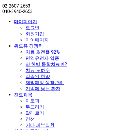
02-2607-2653
010-3940-2653
마이페이지
로그인
회원가입
마이페이지
위드유 경쟁력
치료 호전율 92%
면역유전자 입증
양·한방 통합치료란?
치료 노하우
검증된 한약
재발예방 생활관리
기억에 남는 환자
진료과목
아토피
두드러기
알레르기
건선
기타 피부질환