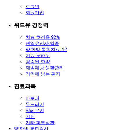
로그인
회원가입
위드유 경쟁력
치료 호전율 92%
면역유전자 입증
양·한방 통합치료란?
치료 노하우
검증된 한약
재발예방 생활관리
기억에 남는 환자
진료과목
아토피
두드러기
알레르기
건선
기타 피부질환
양·한방 통합검사