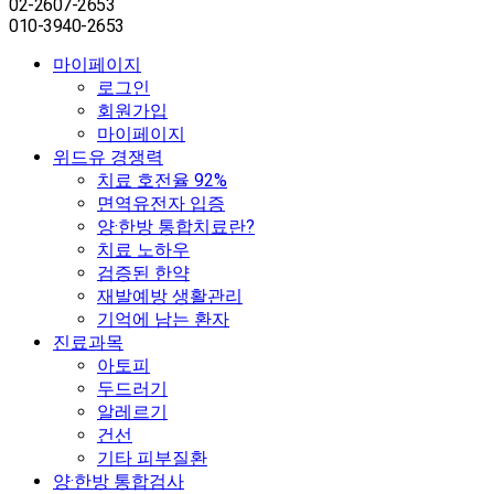
02-2607-2653
010-3940-2653
마이페이지
로그인
회원가입
마이페이지
위드유 경쟁력
치료 호전율 92%
면역유전자 입증
양·한방 통합치료란?
치료 노하우
검증된 한약
재발예방 생활관리
기억에 남는 환자
진료과목
아토피
두드러기
알레르기
건선
기타 피부질환
양·한방 통합검사