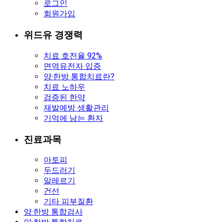
로그인
회원가입
위드유 경쟁력
치료 호전율 92%
면역유전자 입증
양·한방 통합치료란?
치료 노하우
검증된 한약
재발예방 생활관리
기억에 남는 환자
진료과목
아토피
두드러기
알레르기
건선
기타 피부질환
양·한방 통합검사