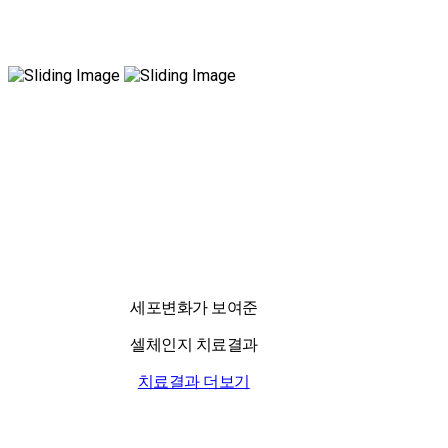
국내 유일 양한방 협진으로 아토피 치료만 15년!
전국은 물론 해외에서도 찾아오는 위드유!
세포변화가 보여준
셀체인지 치료결과
치료결과 더보기