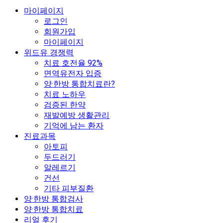
마이페이지
로그인
회원가입
마이페이지
위드유 경쟁력
치료 호전율 92%
면역유전자 입증
양·한방 통합치료란?
치료 노하우
검증된 한약
재발예방 생활관리
기억에 남는 환자
진료과목
아토피
두드러기
알레르기
건선
기타 피부질환
양·한방 통합검사
양·한방 통합치료
리얼 후기