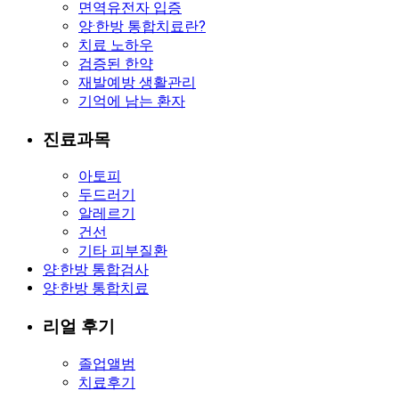
면역유전자 입증
양·한방 통합치료란?
치료 노하우
검증된 한약
재발예방 생활관리
기억에 남는 환자
진료과목
아토피
두드러기
알레르기
건선
기타 피부질환
양·한방 통합검사
양·한방 통합치료
리얼 후기
졸업앨범
치료후기