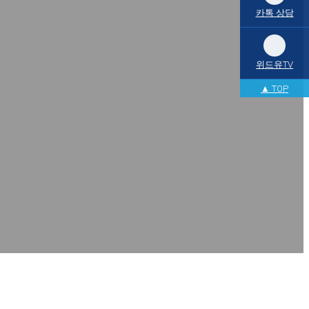
카톡 상담
위드유TV
▲ TOP