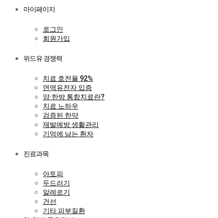
마이페이지
로그인
회원가입
위드유 경쟁력
치료 호전율 92%
면역유전자 입증
양·한방 통합치료란?
치료 노하우
검증된 한약
재발예방 생활관리
기억에 남는 환자
진료과목
아토피
두드러기
알레르기
건선
기타 피부질환