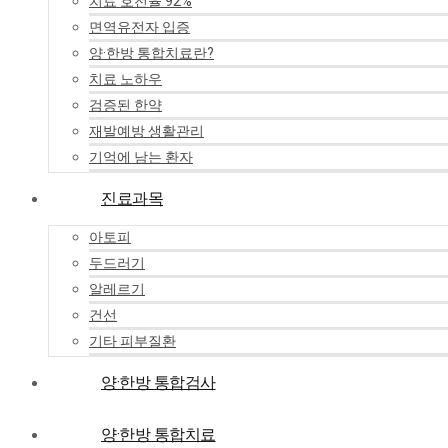
치료 호전율 92%
면역유전자 입증
양·한방 통합치료란?
치료 노하우
검증된 한약
재발예방 생활관리
기억에 남는 환자
진료과목
아토피
두드러기
알레르기
건선
기타 피부질환
양·한방 통합검사
양·한방 통합치료