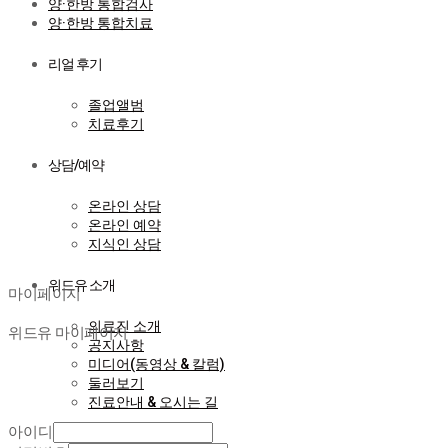
양·한방 통합검사
양·한방 통합치료
리얼 후기
졸업앨범
치료후기
상담/예약
온라인 상담
온라인 예약
지식인 상담
마이페이지
위드유 소개
마이페이지
의료진 소개
위드유 마이페이지
공지사항
미디어(동영상 & 칼럼)
둘러보기
진료안내 & 오시는 길
아이디