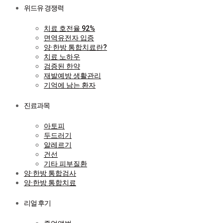
위드유 경쟁력
치료 호전율 92%
면역유전자 입증
양·한방 통합치료란?
치료 노하우
검증된 한약
재발예방 생활관리
기억에 남는 환자
진료과목
아토피
두드러기
알레르기
건선
기타 피부질환
양·한방 통합검사
양·한방 통합치료
리얼 후기