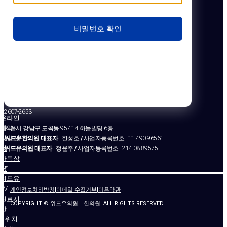
비밀번호 확인
2607-2653
온라인
예약
서울시 강남구 도곡동 957-14 하늘빌딩 6층
상담신
위드유한의원 대표자
: 한성호
/
사업자등록번호 : 117-90-96561
청
위드유의원 대표자
: 정윤주
/
사업자등록번호 : 214-08-89575
카톡상
–
담
위드유
TV
개인정보처리방침
|
이메일 수집거부
|
이용약관
진료시
COPYRIGHT © 위드유의원ㆍ한의원. ALL RIGHTS RESERVED
간
&위치