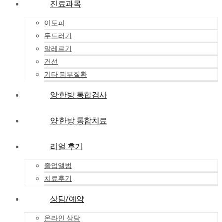
진료과목
아토피
두드러기
알레르기
건선
기타 피부질환
양·한방 통합검사
양·한방 통합치료
리얼 후기
졸업앨범
치료후기
상담/예약
온라인 상담