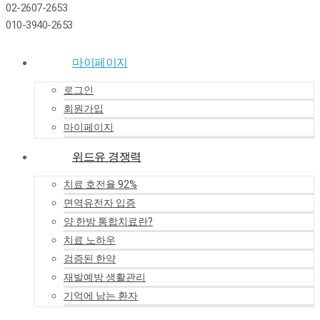
02-2607-2653
010-3940-2653
마이페이지
로그인
회원가입
마이페이지
위드유 경쟁력
치료 호전율 92%
면역유전자 입증
양·한방 통합치료란?
치료 노하우
검증된 한약
재발예방 생활관리
기억에 남는 환자