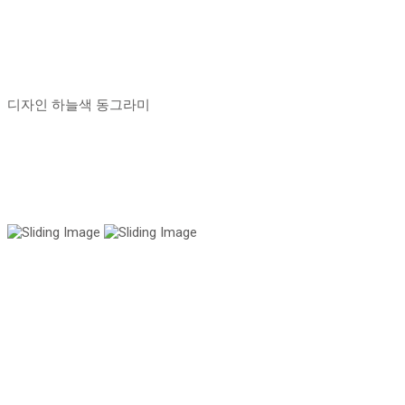
디자인 하늘색 동그라미
국내 유일 양한방 협진으로 아토피 치료만 15년!
전국은 물론 해외에서도 찾아오는 위드유!