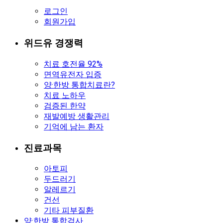
로그인
회원가입
위드유 경쟁력
치료 호전율 92%
면역유전자 입증
양·한방 통합치료란?
치료 노하우
검증된 한약
재발예방 생활관리
기억에 남는 환자
진료과목
아토피
두드러기
알레르기
건선
기타 피부질환
양·한방 통합검사