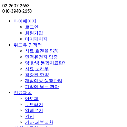
02-2607-2653
010-3940-2653
마이페이지
로그인
회원가입
마이페이지
위드유 경쟁력
치료 호전율 92%
면역유전자 입증
양·한방 통합치료란?
치료 노하우
검증된 한약
재발예방 생활관리
기억에 남는 환자
진료과목
아토피
두드러기
알레르기
건선
기타 피부질환