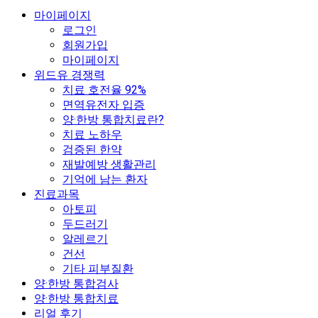
마이페이지
로그인
회원가입
마이페이지
위드유 경쟁력
치료 호전율 92%
면역유전자 입증
양·한방 통합치료란?
치료 노하우
검증된 한약
재발예방 생활관리
기억에 남는 환자
진료과목
아토피
두드러기
알레르기
건선
기타 피부질환
양·한방 통합검사
양·한방 통합치료
리얼 후기