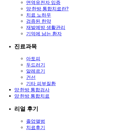
면역유전자 입증
양·한방 통합치료란?
치료 노하우
검증된 한약
재발예방 생활관리
기억에 남는 환자
진료과목
아토피
두드러기
알레르기
건선
기타 피부질환
양·한방 통합검사
양·한방 통합치료
리얼 후기
졸업앨범
치료후기