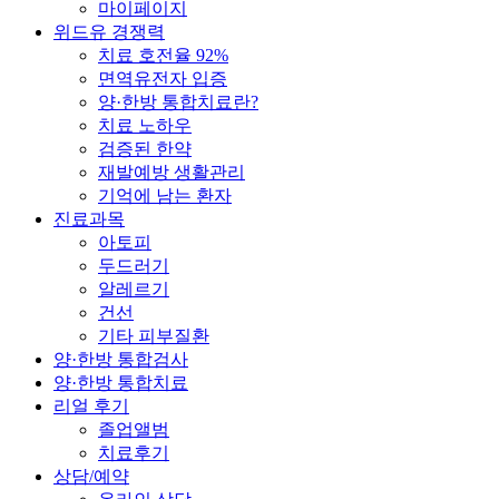
마이페이지
위드유 경쟁력
치료 호전율 92%
면역유전자 입증
양·한방 통합치료란?
치료 노하우
검증된 한약
재발예방 생활관리
기억에 남는 환자
진료과목
아토피
두드러기
알레르기
건선
기타 피부질환
양·한방 통합검사
양·한방 통합치료
리얼 후기
졸업앨범
치료후기
상담/예약