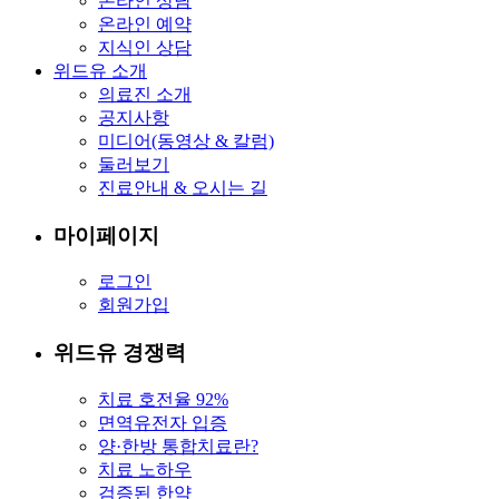
온라인 상담
온라인 예약
지식인 상담
위드유 소개
의료진 소개
공지사항
미디어(동영상 & 칼럼)
둘러보기
진료안내 & 오시는 길
마이페이지
로그인
회원가입
위드유 경쟁력
치료 호전율 92%
면역유전자 입증
양·한방 통합치료란?
치료 노하우
검증된 한약