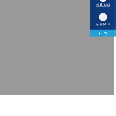
카톡 상담
위드유TV
▲ TOP