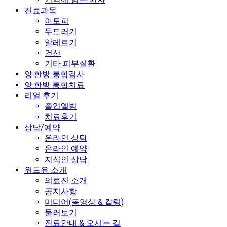
진료과목
아토피
두드러기
알레르기
건선
기타 피부질환
양·한방 통합검사
양·한방 통합치료
리얼 후기
졸업앨범
치료후기
상담/예약
온라인 상담
온라인 예약
지식인 상담
위드유 소개
의료진 소개
공지사항
미디어(동영상 & 칼럼)
둘러보기
진료안내 & 오시는 길