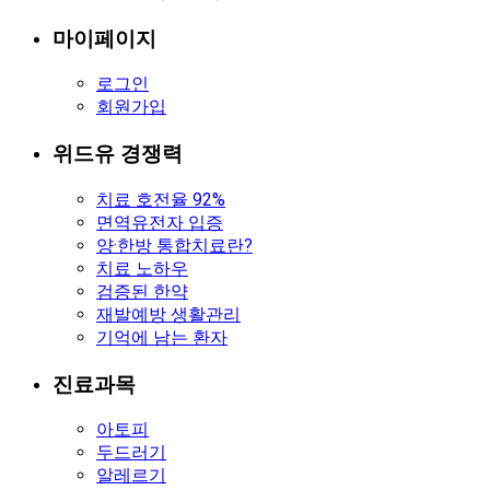
마이페이지
로그인
회원가입
위드유 경쟁력
치료 호전율 92%
면역유전자 입증
양·한방 통합치료란?
치료 노하우
검증된 한약
재발예방 생활관리
기억에 남는 환자
진료과목
아토피
두드러기
알레르기