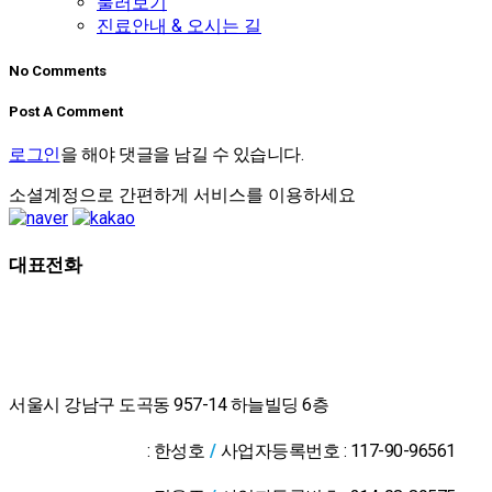
둘러보기
진료안내 & 오시는 길
No Comments
Post A Comment
로그인
을 해야 댓글을 남길 수 있습니다.
소셜계정으로 간편하게 서비스를 이용하세요
대표전화
02-2607-2653
서울시 강남구 도곡동 957-14 하늘빌딩 6층
위드유한의원 대
표자
: 한성호
/
사업자등록번호 : 117-90-96561
온라인예약
위드유의원 대표
상담신청