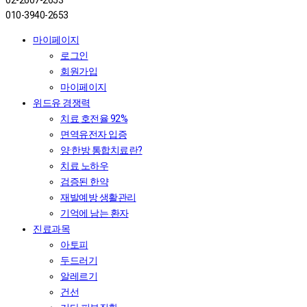
02-2607-2653
010-3940-2653
마이페이지
로그인
회원가입
마이페이지
위드유 경쟁력
치료 호전율 92%
면역유전자 입증
양·한방 통합치료란?
치료 노하우
검증된 한약
재발예방 생활관리
기억에 남는 환자
진료과목
아토피
두드러기
알레르기
건선