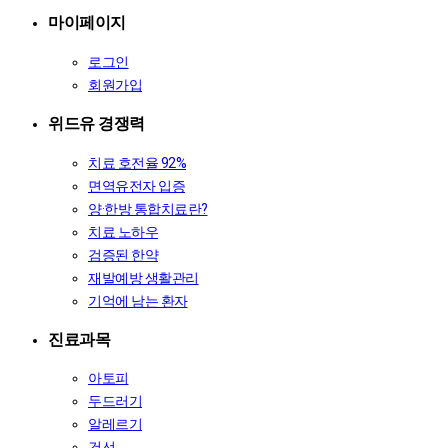
마이페이지
로그인
회원가입
위드유 경쟁력
치료 호전율 92%
면역유전자 입증
양·한방 통합치료란?
치료 노하우
검증된 한약
재발예방 생활관리
기억에 남는 환자
진료과목
아토피
두드러기
알레르기
건선