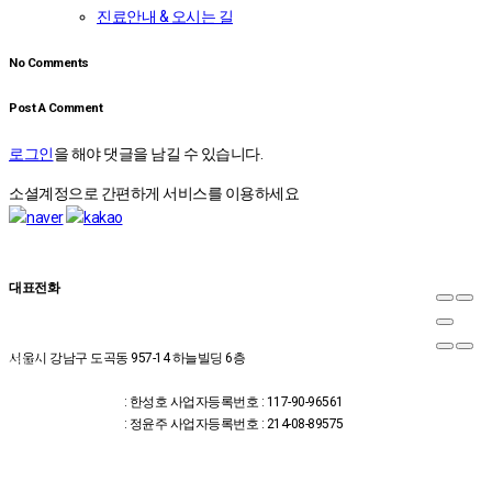
진료안내 & 오시는 길
No Comments
Post A Comment
로그인
을 해야 댓글을 남길 수 있습니다.
소셜계정으로 간편하게 서비스를 이용하세요
대표전화
02-2607-2653
서울시 강남구 도곡동 957-14 하늘빌딩 6층
온라인
위드유한의원 대표
예약
자
: 한성호
사업자등록번호 : 117-90-96561
상담신
위드유의원 대표자
: 정윤주
사업자등록번호 : 214-08-89575
청
카톡상
담