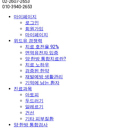
02-2607-2653
010-3940-2653
마이페이지
로그인
회원가입
마이페이지
위드유 경쟁력
치료 호전율 92%
면역유전자 입증
양·한방 통합치료란?
치료 노하우
검증된 한약
재발예방 생활관리
기억에 남는 환자
진료과목
아토피
두드러기
알레르기
건선
기타 피부질환
양·한방 통합검사