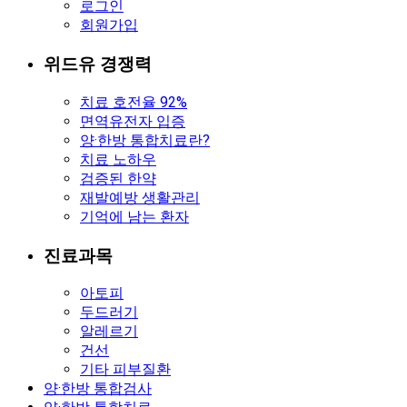
로그인
회원가입
위드유 경쟁력
치료 호전율 92%
면역유전자 입증
양·한방 통합치료란?
치료 노하우
검증된 한약
재발예방 생활관리
기억에 남는 환자
진료과목
아토피
두드러기
알레르기
건선
기타 피부질환
양·한방 통합검사