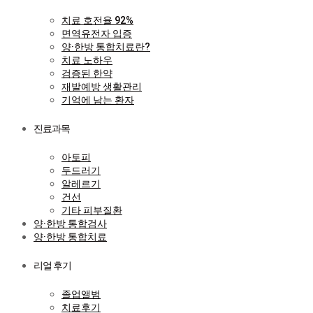
치료 호전율 92%
면역유전자 입증
양·한방 통합치료란?
치료 노하우
검증된 한약
재발예방 생활관리
기억에 남는 환자
진료과목
아토피
두드러기
알레르기
건선
기타 피부질환
양·한방 통합검사
양·한방 통합치료
리얼 후기
졸업앨범
치료후기