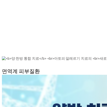
면역계 피부질환
기존 치료의 한계를 넘어서
양·한방 통합 치료