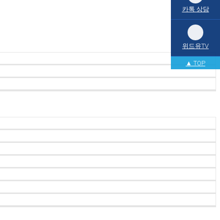
카톡 상담
위드유TV
▲ TOP