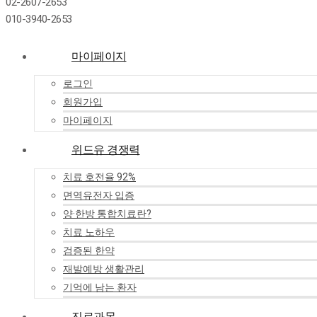
02-2607-2653
010-3940-2653
마이페이지
로그인
회원가입
마이페이지
위드유 경쟁력
치료 호전율 92%
면역유전자 입증
양·한방 통합치료란?
치료 노하우
검증된 한약
재발예방 생활관리
기억에 남는 환자
진료과목