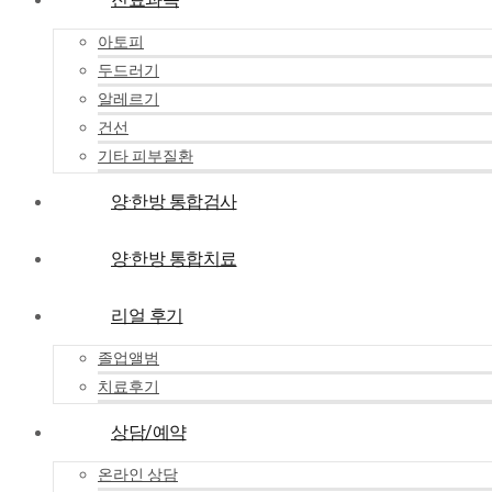
아토피
두드러기
알레르기
건선
기타 피부질환
양·한방 통합검사
양·한방 통합치료
리얼 후기
졸업앨범
치료후기
상담/예약
온라인 상담